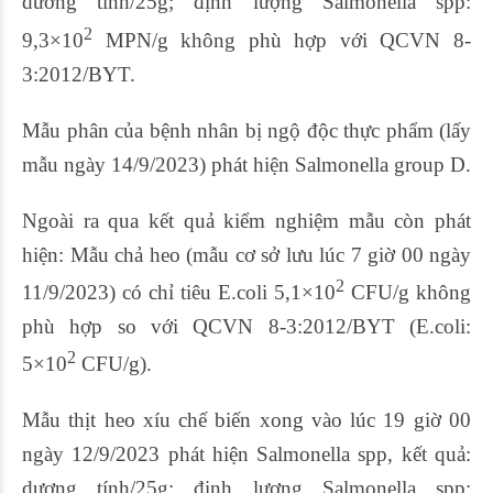
dương tính/25g; định lượng Salmonella spp:
2
9,3×10
MPN/g không phù hợp với QCVN 8-
3:2012/BYT.
Mẫu phân của bệnh nhân bị ngộ độc thực phẩm (lấy
mẫu ngày 14/9/2023) phát hiện Salmonella group D.
Ngoài ra qua kết quả kiểm nghiệm mẫu còn phát
hiện: Mẫu chả heo (mẫu cơ sở lưu lúc 7 giờ 00 ngày
2
11/9/2023) có chỉ tiêu E.coli 5,1×10
CFU/g không
phù hợp so với QCVN 8-3:2012/BYT (E.coli:
2
5×10
CFU/g).
Mẫu thịt heo xíu chế biến xong vào lúc 19 giờ 00
ngày 12/9/2023 phát hiện Salmonella spp, kết quả:
dương tính/25g; định lượng Salmonella spp: