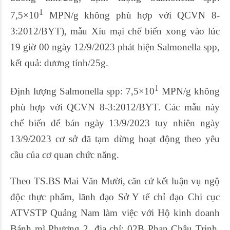
1
7,5×10
MPN/g không phù hợp với QCVN 8-
3:2012/BYT), mẫu Xíu mại chế biến xong vào lúc
19 giờ 00 ngày 12/9/2023 phát hiện Salmonella spp,
kết quả: dương tính/25g.
1
Định lượng Salmonella spp: 7,5×10
MPN/g không
phù hợp với QCVN 8-3:2012/BYT. Các mẫu này
chế biến để bán ngày 13/9/2023 tuy nhiên ngày
13/9/2023 cơ sở đã tạm dừng hoạt động theo yêu
cầu của cơ quan chức năng.
Theo TS.BS Mai Văn Mười, căn cứ kết luận vụ ngộ
độc thực phẩm, lãnh đạo Sở Y tế chỉ đạo Chi cục
ATVSTP Quảng Nam làm việc với Hộ kinh doanh
Bánh mì Phượng 2, địa chỉ: 02B Phan Châu Trinh,