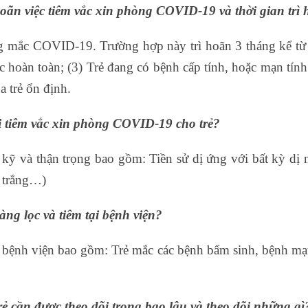
 hoãn việc tiêm vắc xin phòng COVID-19 và thời gian trì
ng mắc COVID-19. Trường hợp này trì hoãn 3 tháng kể từ
 hoàn toàn; (3) Trẻ đang có bệnh cấp tính, hoặc mạn tính 
a trẻ ổn định.
 tiêm vắc xin phòng COVID-19 cho trẻ?
ỹ và thận trọng bao gồm: Tiền sử dị ứng với bất kỳ dị ng
g trắng…)
ng lọc và tiêm tại bệnh viện?
i bệnh viện bao gồm: Trẻ mắc các bệnh bẩm sinh, bệnh mạn
ẻ cần được theo dõi trong bao lâu và theo dõi những gì