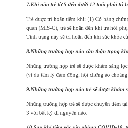
7.Khi nào trẻ từ 5 đến dưới 12 tuổi phải trì
Trẻ được trì hoãn tiêm khi: (1) Có bằng chứ
quan (MIS-C), trẻ sẽ hoãn đến khi trẻ hồi phục
Tình trạng này sẽ trì hoãn đến khi sức khỏe củ
8.Những trường hợp nào cần thận trọng khi
Những trường hợp trẻ sẽ được khám sàng lọc k
(ví dụ tâm lý đám đông, hội chứng áo choàn
9.Những trường hợp nào trẻ sẽ được khám sà
Những trường hợp trẻ sẽ được chuyển tiêm tạ
3 với bất kỳ dị nguyên nào.
10.Sau khi tiêm vắc xin phòng COVID-19, tr