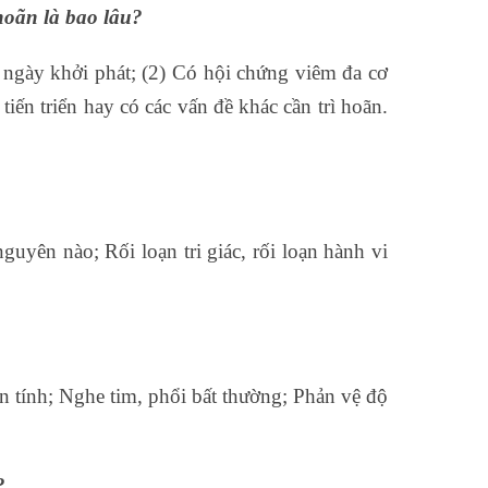
 hoãn là bao lâu?
 ngày khởi phát; (2) Có hội chứng viêm đa cơ
tiến triển hay có các vấn đề khác cần trì hoãn.
uyên nào; Rối loạn tri giác, rối loạn hành vi
 tính; Nghe tim, phổi bất thường; Phản vệ độ
?