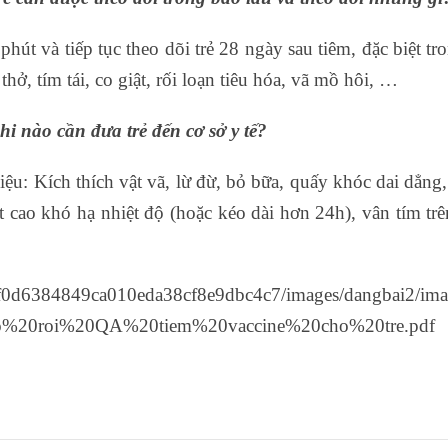
phút và tiếp tục theo dõi trẻ 28 ngày sau tiêm, đặc biệt 
thở, tím tái, co giật, rối loạn tiêu hóa, vã mồ hôi, …
i nào cần đưa trẻ đến cơ sở y tế?
hiệu: Kích thích vật vã, lừ đừ, bỏ bữa, quấy khóc dai dẳn
 cao khó hạ nhiệt độ (hoặc kéo dài hơn 24h), vân tím trê
bf0d6384849ca010eda38cf8e9dbc4c7/images/dangbai2/imag
les/To%20roi%20QA%20tiem%20vaccine%20cho%20tre.pdf