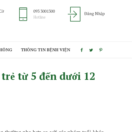
 Cờ
093 3001300
Đăng Nhập
Hotline
THÔNG
THÔNG TIN BỆNH VIỆN
rẻ từ 5 đến dưới 12