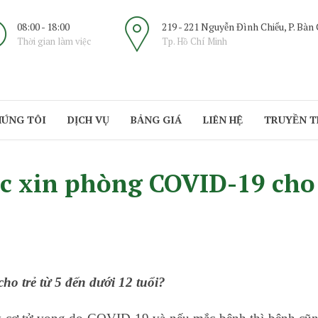
08:00 - 18:00
219 - 221 Nguyễn Đình Chiểu, P. Bàn
Thời gian làm việc
Tp. Hồ Chí Minh
HÚNG TÔI
DỊCH VỤ
BẢNG GIÁ
LIÊN HỆ
TRUYỀN 
ắc xin phòng COVID-19 cho t
ho trẻ từ 5 đến dưới 12 tuổi?