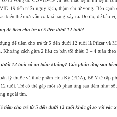
guy cơ tử vong do COVID-19 và nếu mắc bệnh thì bệnh cũn
VID-19 tiến triển nguy kịch, thậm chí tử vong. Bên cạnh 
ác biến thể mới vẫn có khả năng xảy ra. Do đó, để bảo 
để tiêm cho trẻ từ 5 đến dưới 12 tuổi?
ng để tiêm cho trẻ từ 5 đến dưới 12 tuổi là Pfizer và M
. Khoảng cách giữa 2 liều cơ bản tối thiểu 3 – 4 tuần the
dưới 12 tuổi có an toàn không? Các phản ứng sau tiêm 
n lý thuốc và thực phẩm Hoa Kỳ (FDA), Bộ Y tế cấp phé
i 12 tuổi. Trẻ có thể gặp một số phản ứng sau tiêm như: số
ng ngoài tim.
tiêm cho trẻ từ 5 đến dưới 12 tuổi khác gì so với vắc