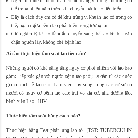
Người bị nhiễm lao tiềm ẩn có thể mang vi trùng lao trong cơ
thể trong nhiều năm trước khi chuyển thành lao tiến triển.
Đây là cách duy chỉ có để khử trùng vi khuẩn lao có trong cơ
thể, ngăn ngừa bệnh lao phát triển trong tương lai.
Giúp giảm tỷ lệ lao tiềm ẩn chuyển sang thể lao bệnh, ngăn
chặn nguồn lây, khống chế bệnh lao.
Ai cần thực hiện tầm soát lao tiềm ẩn?
Những người có khả năng tăng nguy cơ phơi nhiễm với lao bao
gồm: Tiếp xúc gần với người bệnh lao phổi; Di dân từ các quốc
gia có dịch tễ lao cao; Làm việc hay sống trong các cơ sở có
người có nguy cơ bệnh lao cao: trại vô gia cư, nhà dưỡng lão,
bệnh viện Lao –HIV.
Thực hiện tầm soát bằng cách nào?
Thực hiện bằng Test phản ứng lao tố (TST: TUBERCULIN