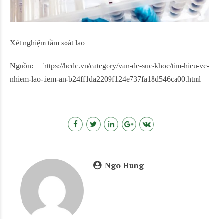
Xét nghiệm tầm soát lao
Nguồn: https://hcdc.vn/category/van-de-suc-khoe/tim-hieu-ve-
nhiem-lao-tiem-an-b24ff1da2209f124e737fa18d546ca00.html
Ngo Hung