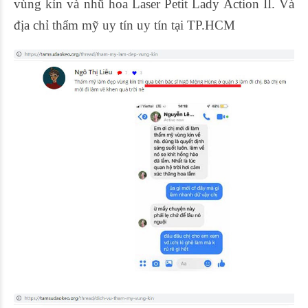
vùng kín và nhũ hoa Laser Petit Lady Action II. Và
địa chỉ thẩm mỹ uy tín uy tín tại TP.HCM