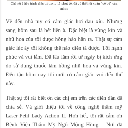
Chỉ với 1 liệu trình điều trị trong 15 phút tôi đã có thể hồi xuân “cô bé” của
mình
Về đến nhà tuy có cảm giác hơi đau xíu. Nhưng
sang hôm sau là hết liền à. Đặc biệt là vùng kín và
nhũ hoa của tôi được hồng hào hẳn ra. Thật sự cảm
giác lúc ấy tôi không thể nào diễn tả được. Tôi hạnh
phúc và vui lắm. Đã lâu lắm rồi từ ngày bị kích ứng
do sử dụng thuốc làm hồng nhũ hoa và vùng kín.
Đến tận hôm nay tôi mới có cảm giác vui đến thế
này.
Thật sự tôi rất biết ơn các chị em trên các diễn đàn đã
chia sẻ. Và giới thiệu tôi về công nghệ thẩm mỹ
Laser Petit Lady Action II. Hơn hết, tôi rất cảm ơn
Bệnh Viện Thẩm Mỹ Ngô Mộng Hùng – Nơi đã