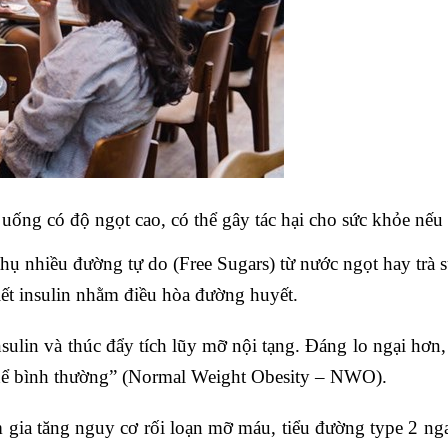
c uống có độ ngọt cao, có thể gây tác hại cho sức khỏe nếu
thụ nhiều đường tự do (Free Sugars) từ nước ngọt hay trà
tiết insulin nhằm điều hòa đường huyết.
nsulin và thúc đẩy tích lũy mỡ nội tạng. Đáng lo ngại hơn
 thể bình thường” (Normal Weight Obesity – NWO).
m gia tăng nguy cơ rối loạn mỡ máu, tiểu đường type 2 ng