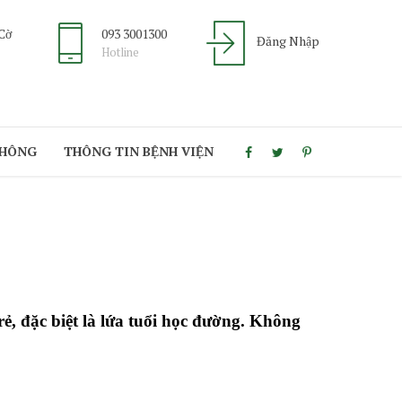
 Cờ
093 3001300
Đăng Nhập
Hotline
THÔNG
THÔNG TIN BỆNH VIỆN
̉, đặc biệt là lứa tuổi học đường. Không