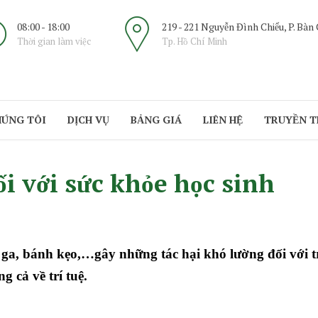
08:00 - 18:00
219 - 221 Nguyễn Đình Chiểu, P. Bàn
Thời gian làm việc
Tp. Hồ Chí Minh
HÚNG TÔI
DỊCH VỤ
BẢNG GIÁ
LIÊN HỆ
TRUYỀN 
ối với sức khỏe học sinh
a, bánh kẹo,…gây những tác hại khó lường đối với tre
 cả về trí tuệ.