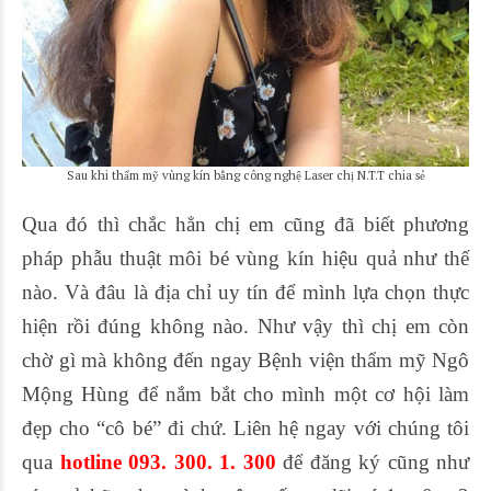
Sau khi thẩm mỹ vùng kín bằng công nghệ Laser chị N.T.T chia sẻ
Qua đó thì chắc hẳn chị em cũng đã biết phương
pháp phẫu thuật môi bé vùng kín hiệu quả như thế
nào. Và đâu là địa chỉ uy tín để mình lựa chọn thực
hiện rồi đúng không nào. Như vậy thì chị em còn
chờ gì mà không đến ngay Bệnh viện thẩm mỹ Ngô
Mộng Hùng để nắm bắt cho mình một cơ hội làm
đẹp cho “cô bé” đi chứ. Liên hệ ngay với chúng tôi
qua
hotline 093. 300. 1. 300
để đăng ký cũng như