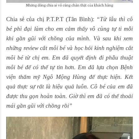
Những dòng chia sẻ vô cùng chân thật của khách hàng
Chia sẻ của chị P.T.P.T (Tân Bình):
“Từ lâu thì cô
bé phì đại làm cho em cảm thấy vô cùng tự ti mỗi
khi gần gũi với chồng của mình. Và sau khi xem
những review cắt môi bé và học hỏi kinh nghiệm cắt
môi bé từ chị em. Em đã quyết định đi phẫu thuật
môi bé để có thể tự tin hơn. Em đã lựa chọn Bệnh
viện thẩm mỹ Ngô Mộng Hùng để thực hiện. Kết
quả thực sự rất là hiệu quả luôn. Cô bé của em đã
được thu gọn hoàn toàn. Giờ thì em đã có thể thoải
mái gần gũi với chồng rồi”