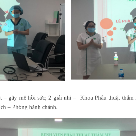
t – gây mê hồi sức; 2 giải nhì – Khoa Phẫu thuật thẩm 
́ch – Phòng hành chánh.