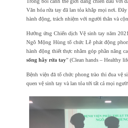
Trong bối cảnh thế giới đang chiến đấu với đ
Văn hóa rửa tay đã lan tỏa khắp mọi nơi. Đây
hành động, trách nhiệm với người thân và cộ
Hưởng ứng Chiến dịch Vệ sinh tay năm 2021 
Ngô Mộng Hùng tổ chức Lễ phát động phong 
hành động thiết thực nhằm góp phần nâng ca
sống hãy rửa tay
”
(Clean hands – Healthy lif
Bệnh viện đã tổ chức phong trào thi đua vệ 
quen vệ sinh tay và lan tỏa tới tất cả mọi ng