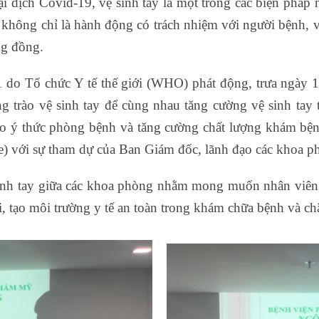
ại dịch Covid-19, vệ sinh tay là một trong các biện pháp
 không chỉ là hành động có trách nhiệm với người bệnh, v
ng đồng.
do Tổ chức Y tế thế giới (WHO) phát động, trưa ngày 1
trào vệ sinh tay để cùng nhau tăng cường vệ sinh tay 
o ý thức phòng bệnh và tăng cường chất lượng khám bệnh
e) với sự tham dự của Ban Giám đốc, lãnh đạo các khoa phò
sinh tay giữa các khoa phòng nhằm mong muốn nhân viên 
ười, tạo môi trường y tế an toàn trong khám chữa bệnh và c