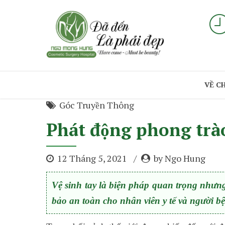
VỀ C
Góc Truyền Thông
Phát động phong trà
12 Tháng 5, 2021
by Ngo Hung
Vệ sinh tay là biện pháp quan trọng nhưn
bảo an toàn cho nhân viên y tế và người b