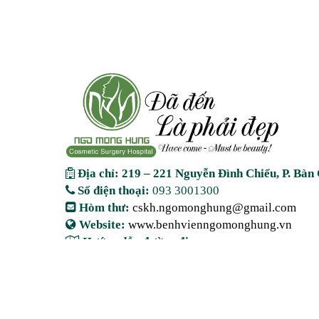
Địa chỉ: 219 – 221 Nguyễn Đình Chiểu, P. Bà
Số điện thoại:
093 3001300
Hòm thư:
cskh.ngomonghung@gmail.com
Website:
www.benhvienngomonghung.vn
Hướng dẫn đường đi
Bản quyền thuộc về Bệnh Viện Thẩm Mỹ Ngô Mộng Hùng. Mọ
thương hiệu khi chưa có sự đồng ý đều là 