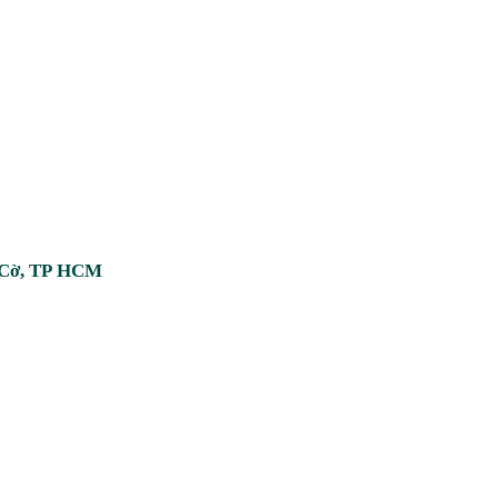
n Cờ, TP HCM
TIN TỨC
i hành vi sao chép hoặc sử dụng
trái pháp luật.