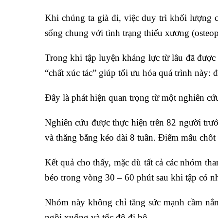
Khi chúng ta già đi, việc duy trì khối lượng
sống chung với tình trạng thiếu xương (osteo
Trong khi tập luyện kháng lực từ lâu đã được
“chất xúc tác” giúp tối ưu hóa quá trình này: đ
Đây là phát hiện quan trọng từ một nghiên cứ
Nghiên cứu được thực hiện trên 82 người trưở
và thăng bằng kéo dài 8 tuần. Điểm mấu chốt
Kết quả cho thấy, mặc dù tất cả các nhóm t
béo
trong vòng 30 – 60 phút sau khi tập có nh
Nhóm này không chỉ tăng sức mạnh cầm nắm t
ngồi xuống và tốc độ đi bộ.