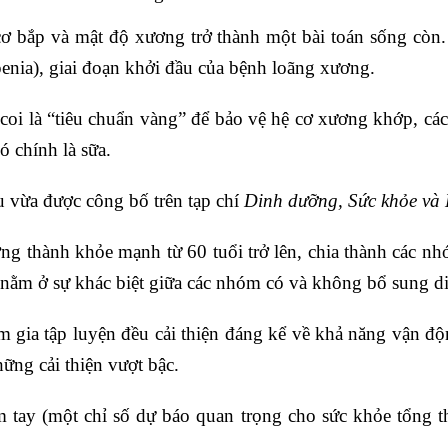
 cơ bắp và mật độ xương trở thành một bài toán sống còn
penia), giai đoạn khởi đầu của bệnh loãng xương.
 coi là “tiêu chuẩn vàng” để bảo vệ hệ cơ xương khớp, c
ó chính là sữa.
u vừa được công bố trên tạp chí
Dinh dưỡng, Sức khỏe và
ng thành khỏe mạnh từ 60 tuổi trở lên, chia thành các n
 nằm ở sự khác biệt giữa các nhóm có và không bổ sung d
ham gia tập luyện đều cải thiện đáng kể về khả năng vậ
ững cải thiện vượt bậc.
ay (một chỉ số dự báo quan trọng cho sức khỏe tổng thể