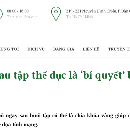
08:00 - 18:00
219 - 221 Nguyễn Đình Chiểu, P. Bàn
Thời gian làm việc
Tp. Hồ Chí Minh
HÚNG TÔI
DỊCH VỤ
BẢNG GIÁ
LIÊN HỆ
TRUYỀN 
au tập thể dục là ‘bí quyết
ò ngay sau buổi tập có thể là chìa khóa vàng giúp 
dọa tính mạng.