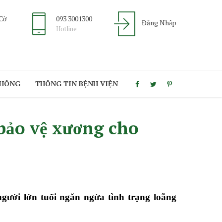
 Cờ
093 3001300
Đăng Nhập
Hotline
THÔNG
THÔNG TIN BỆNH VIỆN
’ bảo vệ xương cho
người lớn tuổi ngăn ngừa tình trạng loãng