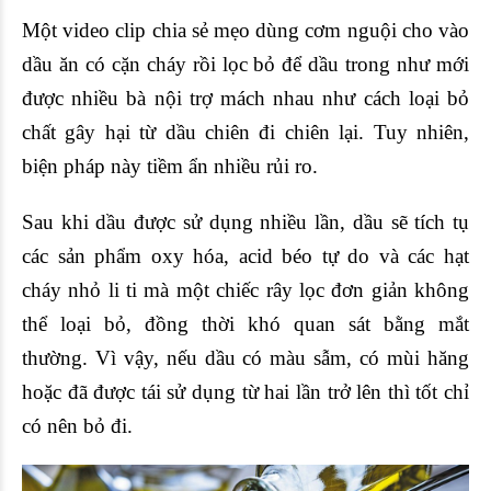
Một video clip chia sẻ mẹo dùng cơm nguội cho vào
dầu ăn có cặn cháy rồi lọc bỏ để dầu trong như mới
được nhiều bà nội trợ mách nhau như cách loại bỏ
chất gây hại từ dầu chiên đi chiên lại. Tuy nhiên,
biện pháp này tiềm ẩn nhiều rủi ro.
Sau khi dầu được sử dụng nhiều lần, dầu sẽ tích tụ
các sản phẩm oxy hóa, acid béo tự do và các hạt
cháy nhỏ li ti mà một chiếc rây lọc đơn giản không
thể loại bỏ, đồng thời khó quan sát bằng mắt
thường. Vì vậy, nếu dầu có màu sẫm, có mùi hăng
hoặc đã được tái sử dụng từ hai lần trở lên thì tốt chỉ
có nên bỏ đi.