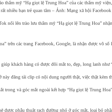
o thẩm mỹ “Hạ giọt lệ Trung Hoa” của các thẩm mỹ viện
rất nhiều bạn trẻ quan tâm – Ảnh: Mạng xã hội Facebook
kTok nổi lên trào lưu thẩm mỹ “Hạ giọt lệ Trung Hoa” nhận
oa” trên các trang Facebook, Google, là nhận được vô số k
ẽ giúp khách hàng có được đôi mắt to, đẹp, long lanh như
ở này đăng tải clip có nội dung người thật, việc thật kèm
trong và góc mắt ngoài kết hợp “Hạ giọt lệ Trung Hoa”, 
 sẽ được phẫu thuật rạch đường nhỏ ở góc mắt, loại bỏ phầ