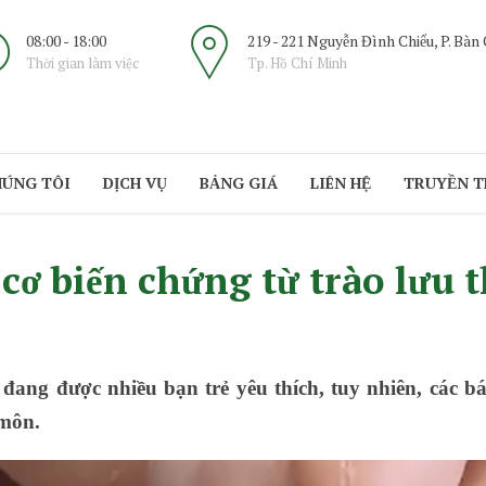
08:00 - 18:00
219 - 221 Nguyễn Đình Chiểu, P. Bàn
Thời gian làm việc
Tp. Hồ Chí Minh
HÚNG TÔI
DỊCH VỤ
BẢNG GIÁ
LIÊN HỆ
TRUYỀN 
cơ biến chứng từ trào lưu t
đang được nhiều bạn trẻ yêu thích, tuy nhiên, các b
 môn.