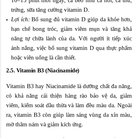
10–15 phút mỗi ngày, cá béo như cá hồi, cá thu,
trứng, sữa tăng cường vitamin D.
Lợi ích:
Bổ sung đủ vitamin D giúp da khỏe hơn,
hạn chế bong tróc, giảm viêm mụn và tăng khả
năng tự chữa lành của da. Với người ít tiếp xúc
ánh nắng, việc bổ sung vitamin D qua thực phẩm
hoặc viên uống là cần thiết.
2.5. Vitamin B3 (Niacinamide)
Vitamin B3 hay Niacinamide là dưỡng chất đa năng,
có khả năng cải thiện hàng rào bảo vệ da, giảm
viêm, kiểm soát dầu thừa và làm đều màu da. Ngoài
ra, vitamin B3 còn giúp làm sáng vùng da xỉn màu,
mờ thâm nám và giảm kích ứng.