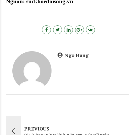
Nguồn: suckhoedoisong.vn
Ngo Hung
PREVIOUS
Điều bất ngờ xảy ra khi bạn ăn cam, quýt mỗi ngày